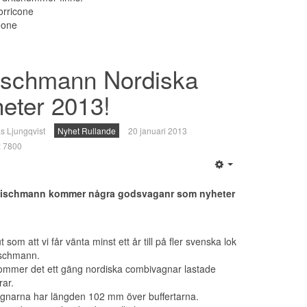
rricone
eone
ischmann Nordiska
eter 2013!
s Ljungqvist
Nyhet Rullande
20 januari 2013
r: 7800
eischmann kommer några godsvaganr som nyheter
t som att vi får vänta minst ett år till på fler svenska lok
ischmann.
 kommer det ett gäng nordiska combivagnar lastade
rar.
narna har längden 102 mm över buffertarna.