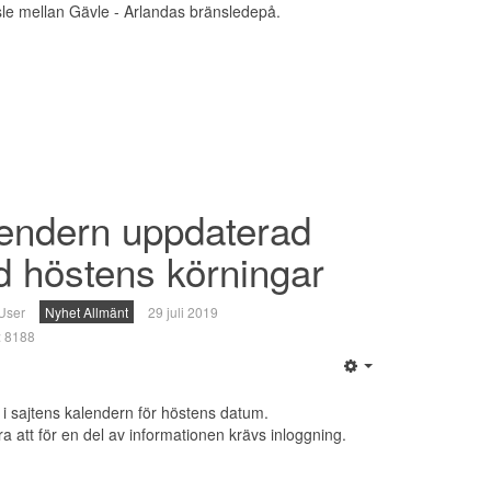
sle mellan Gävle - Arlandas bränsledepå.
endern uppdaterad
 höstens körningar
User
Nyhet Allmänt
29 juli 2019
r: 8188
t i sajtens kalendern för höstens datum.
a att för en del av informationen krävs inloggning.