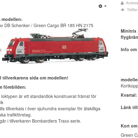
Andrea
Träffa
m modellen:
av DB Schenker / Green Cargo BR 185 HN 2175
Minitrix
:
flygbrä
Info om
i
ll tillverkarens sida om modellen!
modelle
Kortkopp
m förebilden:
Kvartal:
loktypen är ett standardlok konstruerat främst för
ik
Länk til
ills tillverkats i över sjuhundra exemplar för åtskilliga
ka trafikföretag.
går i tillverkaren Bombardiers Traxx-serie.
Kort om 
Green Ca