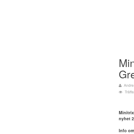
Min
Gr
Andre
Träff
Minitri
nyhet 2
Info o