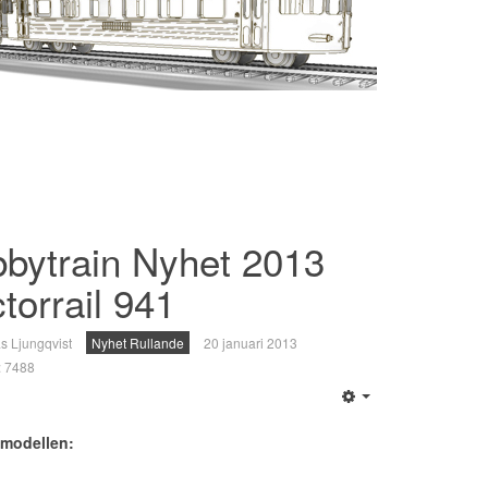
bytrain Nyhet 2013
torrail 941
s Ljungqvist
Nyhet Rullande
20 januari 2013
r: 7488
 modellen: