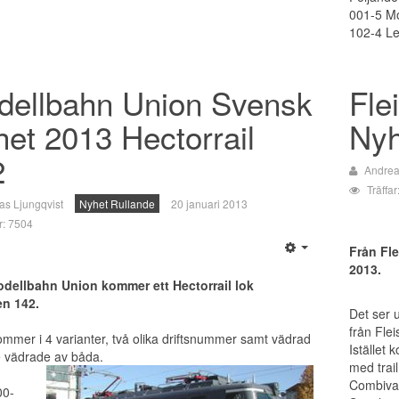
001-5 Mo
102-4 L
dellbahn Union Svensk
Fle
et 2013 Hectorrail
Nyh
2
Andrea
Träffa
as Ljungqvist
Nyhet Rullande
20 januari 2013
ar: 7504
Från Fl
2013.
dellbahn Union kommer ett Hectorrail lok
en 142.
Det ser u
från Fle
ommer i 4 varianter, två olika driftsnummer samt vädrad
Istället
e vädrade av båda.
med trail
Combivag
0-