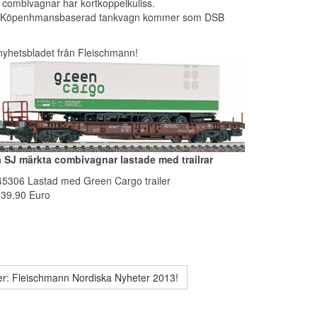
 combivagnar har kortkoppelkuliss.
 Köpenhmansbaserad tankvagn kommer som DSB
 nyhetsbladet från Fleischmann!
 SJ märkta combivagnar lastade med trailrar
845306 Lastad med Green Cargo trailer
: 39.90 Euro
r: Fleischmann Nordiska Nyheter 2013!