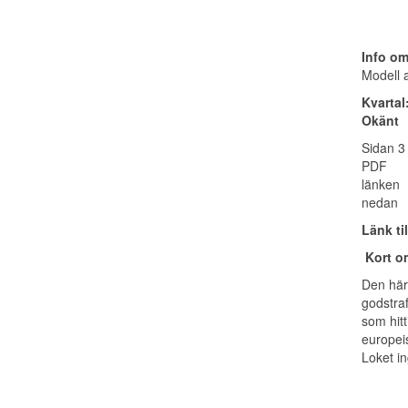
Info o
Modell 
Kvartal
Okänt
Sidan 3 
PDF
länken
nedan
Länk ti
Kort o
Den här 
godstraf
som hitt
europeis
Loket in