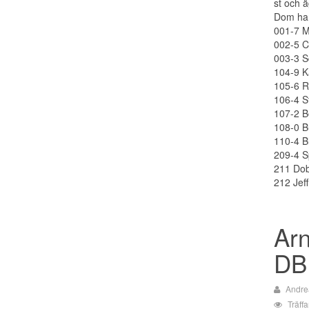
st och ä
Dom har
001-7 M
002-5 C
003-3 S
104-9 
105-6 
106-4 S
107-2 B
108-0 B
110-4 B
209-4 
211 Do
212 Jeff
Arn
DB
Andre
Träff