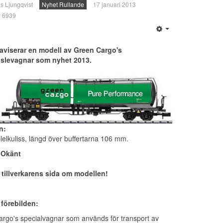
s Ljungqvist
Nyhet Rullande
17 januari 2013
r: 6939
 aviserar en modell av Green Cargo's
nslevagnar som nyhet 2013.
n:
lelkuliss, längd över buffertarna 106 mm.
 Okänt
l tillverkarens sida om modellen!
förebilden:
rgo's specialvagnar som används för transport av