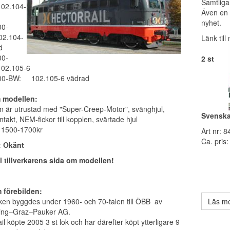
Samtliga
2.104-
Även en
nyhet.
0-
2.104-
Länk till
d
0-
2 st
2.105-6
0-BW: 102.105-6 vädrad
m modellen:
n är utrustad med "Super-Creep-Motor", svänghjul,
Svenska
akt, NEM-fickor till kopplen, svärtade hjul
: 1500-1700kr
Art nr: 
Ca. pris
: Okänt
ll tillverkarens sida om modellen!
 förebilden:
ken byggdes under 1960- och 70-talen till ÖBB av
Läs me
ing–Graz–Pauker AG.
il köpte 2005 3 st lok och har därefter köpt ytterligare 9