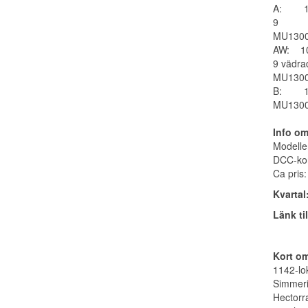
A: 10
9
MU1300
AW: 10
9 vädra
MU1300
B: 10
MU1300
Info o
Modelle
DCC-kont
Ca pris
Kvartal
Länk ti
Kort om
1142-lo
Simmer
Hectorra