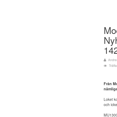
Mo
Nyh
14
Andre
Träff
Från Mo
nämlig
Loket k
och ick
MU1300