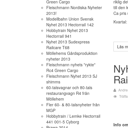
Green Cargo
riklig d
Fleischmann Nordiska Nyheter
till den
2013!
Ca pris 
Modellbahn Union Svensk
Kvartal:
Nyhet 2013 Hectorrail 142
Hobbytrain Nyhet 2013
Hectorrail 941
Nyhet 2013 Sudexpress
Läs m
Railcare T68
Möllehems Gårdsproduktion
nyheter 2013
Ny
Fleischmann nyhets "rykte"
Rc4 Green Cargo
Rai
Fleischmann Nyhet 2013 SJ
shimms
60-talsvagnar och 80-tals
Andre
restaurangvagn R4 från
Träff
Möllehem
Fler 60- & 80-talsnyheter från
MGP
Hobbytrain / Lemke Hectorrail
441 001-5 Cyborg
Info o
Brawa 2014