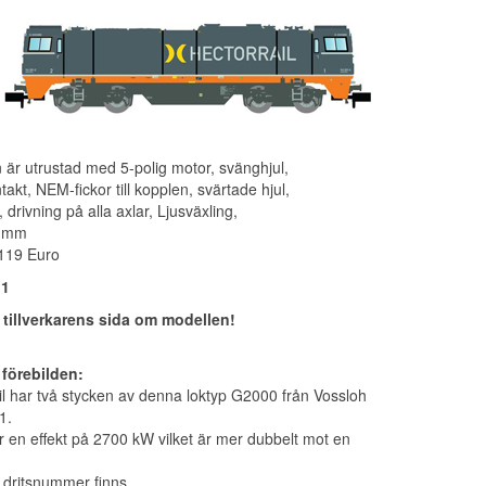
 är utrustad med 5-polig motor, svänghjul,
kt, NEM-fickor till kopplen, svärtade hjul,
, drivning på alla axlar, Ljusväxling,
9 mm
 119 Euro
 1
l tillverkarens sida om modellen!
förebilden:
il har två stycken av denna loktyp G2000 från Vossloh
1.
r en effekt på 2700 kW vilket är mer dubbelt mot en
 dritsnummer finns.