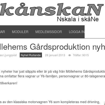
oduktnyheter
NAR
MODULER
MEDLEMSSIDOR
LOGGA IN
lehems Gårdsproduktion nyh
as Ljungqvist
Nyhet Rullande
28 januari 2013
Träffar: 9015
l nyheter har just släppts eller är på väg från Möllehems Gårdsprodukt
na omfattar flera vagnar ur Y6-familjen, personvagnar ur 80-talsgenera
 tillverkaren!
s av den klassiska motorvagnen Y6 som kompleteras med drivning,