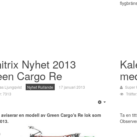
flygbrän
itrix Nyhet 2013
Kal
een Cargo Re
med
as Ljungqvist
Nyhet Rullande
17 januari 2013
Super 
ar: 7313
Träffa
x aviserar en modell av Green Cargo's Re lok som
Ta en tit
013.
Observer
m