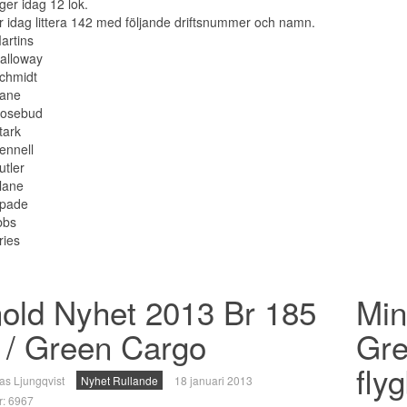
ger idag 12 lok.
 idag littera 142 med följande driftsnummer och namn.
artins
alloway
chmidt
Kane
Rosebud
tark
ennell
utler
lane
Spade
bbs
ries
old Nyhet 2013 Br 185
Min
 / Green Cargo
Gre
fly
as Ljungqvist
Nyhet Rullande
18 januari 2013
ar: 6967