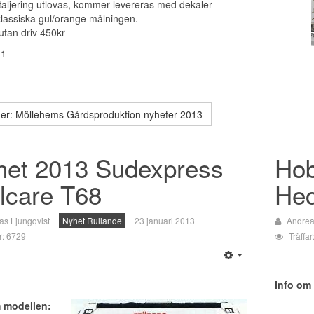
etaljering utlovas, kommer levereras med dekaler
 klassiska gul/orange målningen.
utan driv 450kr
 1
er: Möllehems Gårdsproduktion nyheter 2013
het 2013 Sudexpress
Hob
lcare T68
Hec
as Ljungqvist
Nyhet Rullande
23 januari 2013
Andrea
ar: 6729
Träffa
Info om
m modellen: