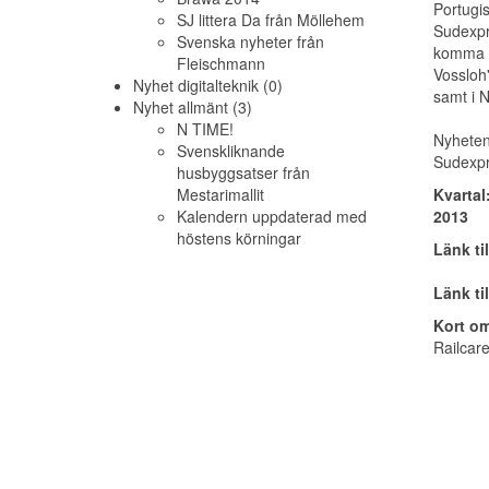
Portugi
SJ littera Da från Möllehem
Sudexpr
Svenska nyheter från
komma 
Fleischmann
Vossloh
Nyhet digitalteknik (0)
samt i 
Nyhet allmänt (3)
N TIME!
Nyheten
Svenskliknande
Sudexp
husbyggsatser från
Mestarimallit
Kvartal
Kalendern uppdaterad med
2013
höstens körningar
Länk ti
Länk ti
Kort om
Railcare