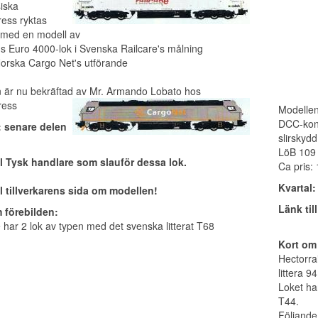
siska
ess ryktas
med en modell av
's Euro 4000-lok i Svenska Railcare's målning
Norska Cargo Net's utförande
 är nu bekräftad av Mr. Armando Lobato hos
ress
Modellen
DCC-konta
: senare delen
slirskydd
LöB 10
ll Tysk handlare som slauför dessa lok.
Ca pris:
Kvartal:
ll tillverkarens sida om modellen!
Länk til
 förebilden:
 har 2 lok av typen med det svenska litterat T68
Kort om 
Hectorra
littera 94
Loket ha
T44.
Följande