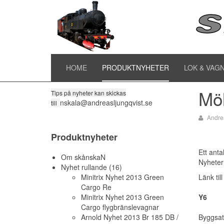
Pr
Till alla produktnyheter
HOME
PRODUKTNYHETER
LOK & VAG
Möl
Tips på nyheter kan skickas
nskala@andreasljungqvist.se
till
Andre
Produktnyheter
Ett anta
Om skånskaN
Nyheter
Nyhet rullande (16)
Minitrix Nyhet 2013 Green
Länk till
Cargo Re
Minitrix Nyhet 2013 Green
Y6
Cargo flygbränslevagnar
Arnold Nyhet 2013 Br 185 DB /
Byggsat