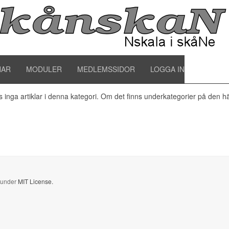
het digitalteknik
NAR
MODULER
MEDLEMSSIDOR
LOGGA IN
s inga artiklar i denna kategori. Om det finns underkategorier på den hä
d under
MIT License.