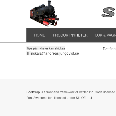
Ny
Till alla produktnyheter
HOME
PRODUKTNYHETER
LOK & VAG
Tips på nyheter kan skickas
Det finn
nskala@andreasljungqvist.se
till
Bootstrap
is a front-end framework of Twitter, Inc. Code license
Font Awesome
font licensed under
SIL OFL 1.1
.