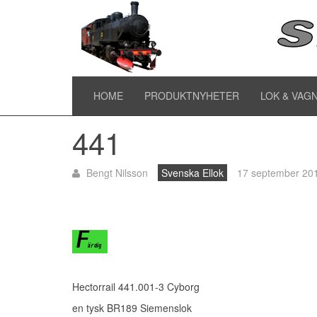
441
HOME
PRODUKTNYHETER
LOK & VAG
441
Bengt Nilsson
Svenska Ellok
17 september 20
Hectorrail 441.001-3 Cyborg
en tysk BR189 Siemenslok