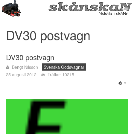
DV30 postvagn
DV30 postvagn
Bengt Nilsson
Svenska Godsvagnar
25 augusti 2012
Träffar: 10215