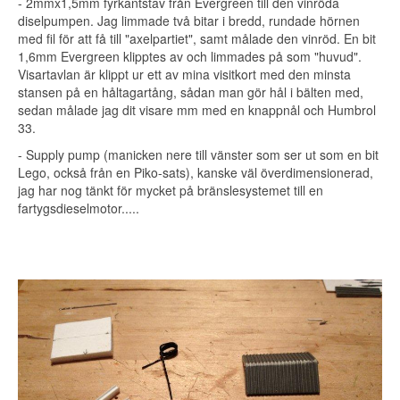
- 2mmx1,5mm fyrkantstav från Evergreen till den vinröda
diselpumpen. Jag limmade två bitar i bredd, rundade hörnen
med fil för att få till "axelpartiet", samt målade den vinröd. En bit
1,6mm Evergreen klipptes av och limmades på som "huvud".
Visartavlan är klippt ur ett av mina visitkort med den minsta
stansen på en håltagartång, sådan man gör hål i bälten med,
sedan målade jag dit visare mm med en knappnål och Humbrol
33.
- Supply pump (manicken nere till vänster som ser ut som en bit
Lego, också från en Piko-sats), kanske väl överdimensionerad,
jag har nog tänkt för mycket på bränslesystemet till en
fartygsdieselmotor.....