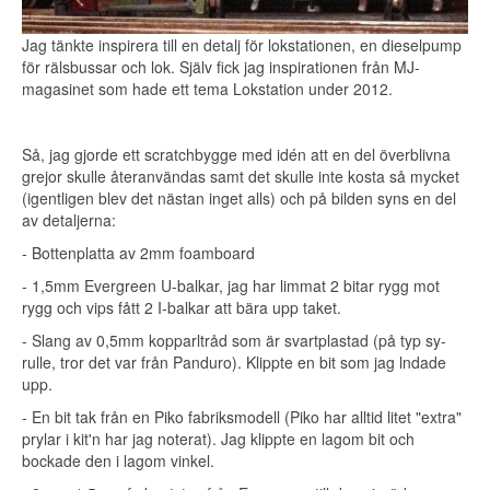
Jag tänkte inspirera till en detalj för lokstationen, en dieselpump
för rälsbussar och lok. Själv fick jag inspirationen från MJ-
magasinet som hade ett tema Lokstation under 2012.
Så, jag gjorde ett scratchbygge med idén att en del överblivna
grejor skulle återanvändas samt det skulle inte kosta så mycket
(igentligen blev det nästan inget alls) och på bilden syns en del
av detaljerna:
- Bottenplatta av 2mm foamboard
- 1,5mm Evergreen U-balkar, jag har limmat 2 bitar rygg mot
rygg och vips fått 2 I-balkar att bära upp taket.
- Slang av 0,5mm kopparltråd som är svartplastad (på typ sy-
rulle, tror det var från Panduro). Klippte en bit som jag lndade
upp.
- En bit tak från en Piko fabriksmodell (Piko har alltid litet "extra"
prylar i kit'n har jag noterat). Jag klippte en lagom bit och
bockade den i lagom vinkel.