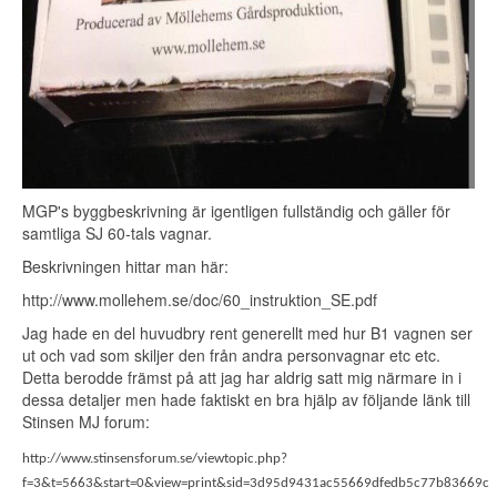
MGP's byggbeskrivning är igentligen fullständig och gäller för
samtliga SJ 60-tals vagnar.
Beskrivningen hittar man här:
http://www.mollehem.se/doc/60_instruktion_SE.pdf
Jag hade en del huvudbry rent generellt med hur B1 vagnen ser
ut och vad som skiljer den från andra personvagnar etc etc.
Detta berodde främst på att jag har aldrig satt mig närmare in i
dessa detaljer men hade faktiskt en bra hjälp av följande länk till
Stinsen MJ forum:
http://www.stinsensforum.se/viewtopic.php?
f=3&t=5663&start=0&view=print&sid=3d95d9431ac55669dfedb5c77b83669c