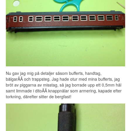
Nu gav jag mig på detaljer såsom bufferts, handtag,
bälgarÂÂ och trappsteg. Jag hade otur med mina bufferts, jag
bröt av piggarna av misstag, så jag borrade upp ett 0,5mm hål
samt limmade i ditoÂÂ knappnålar som armering, kapade efter
torkning, därefter sitter de bergfast!