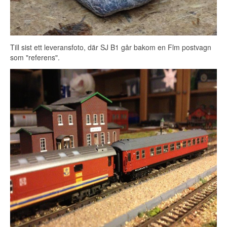
Till sist ett leveransfoto, där SJ B1 går bakom en Flm postvagn
som "referens".