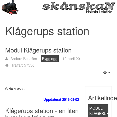
Klågerups station
Modul Klågerups station
Anders Boström
Bygglogg
12 april 2011
Träffar: 57550
Sida 1 av 8
Artikelind
Uppdaterat 2013-08-02
MODUL
Klågerups station - en liten
KLÅGERUPS