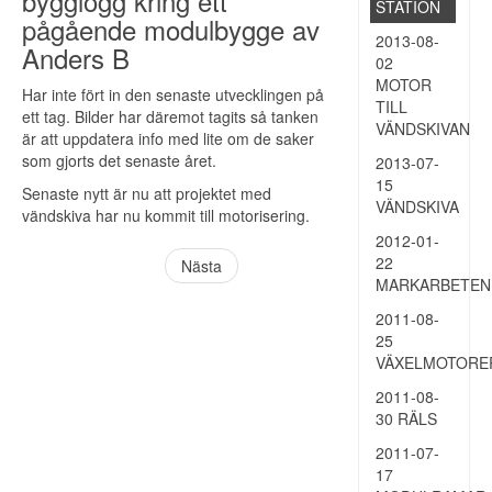
bygglogg kring ett
STATION
pågående modulbygge av
2013-08-
Anders B
02
MOTOR
Har inte fört in den senaste utvecklingen på
TILL
ett tag. Bilder har däremot tagits så tanken
VÄNDSKIVAN
är att uppdatera info med lite om de saker
som gjorts det senaste året.
2013-07-
15
Senaste nytt är nu att projektet med
VÄNDSKIVA
vändskiva har nu kommit till motorisering.
2012-01-
22
Nästa
MARKARBETEN
2011-08-
25
VÄXELMOTORE
2011-08-
30 RÄLS
2011-07-
17