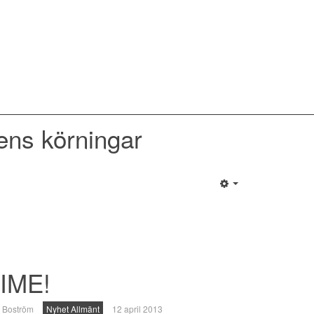
ens körningar
IME!
 Boström
Nyhet Allmänt
12 april 2013