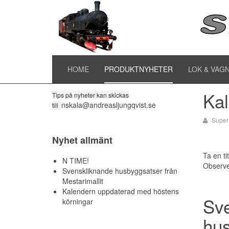
Ny
Till alla produktnyheter
HOME
PRODUKTNYHETER
LOK & VAG
Kal
Tips på nyheter kan skickas
nskala@andreasljungqvist.se
till
Super
Nyhet allmänt
Ta en ti
N TIME!
Observer
Svenskliknande husbyggsatser från
Mestarimallit
Kalendern uppdaterad med höstens
Sv
körningar
hus