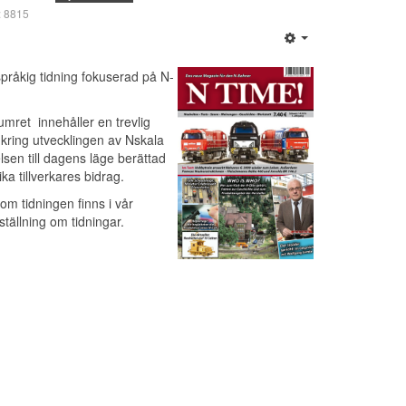
r: 8815
pråkig tidning fokuserad på N-
umret innehåller en trevlig
 kring utvecklingen av Nskala
lsen till dagens läge berättad
lika tillverkares bidrag.
 om tidningen finns i
vår
ällning om tidningar
.