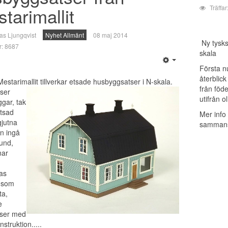
tarimallit
Träffa
as Ljungqvist
Nyhet Allmänt
08 maj 2014
Ny tysks
ar: 8687
skala
Första n
återblick
estarimallit tillverkar etsade husbyggsatser i N-skala.
från föde
ser
utifrån o
gar, tak
etsad
Mer info
gjutna
sammanst
an ingå
rund,
nar
as
 som
ta,
e
ser med
nstruktion.....