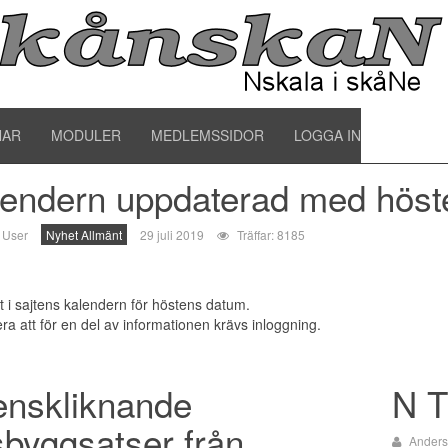
het allmänt
NAR
MODULER
MEDLEMSSIDOR
LOGGA IN
endern uppdaterad med höst
 User
Nyhet Allmänt
29 juli 2019
Träffar: 8185
tt i sajtens kalendern för höstens datum.
a att för en del av informationen krävs inloggning.
enskliknande
N T
byggsatser från
Anders