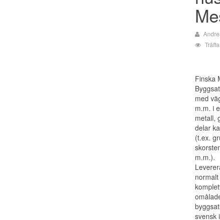
Mes
Andre
Träff
Finska M
Byggsat
med väg
m.m. i 
metall, 
delar k
(t.ex. g
skorste
m.m.).
Leverer
normalt
komplet
omålad
byggsat
svensk i