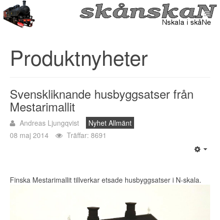
Produktnyheter
Svenskliknande husbyggsatser från
Mestarimallit
Andreas Ljungqvist
Nyhet Allmänt
08 maj 2014
Träffar: 8691
Finska Mestarimallit tillverkar etsade husbyggsatser i N-skala.