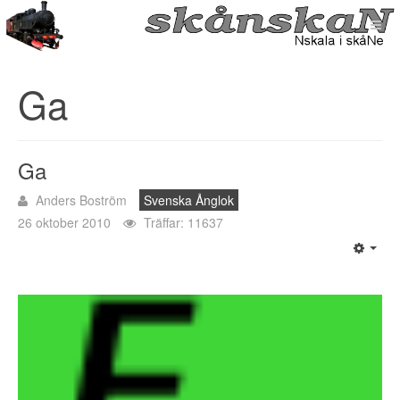
Ga
Ga
Anders Boström
Svenska Ånglok
26 oktober 2010
Träffar: 11637