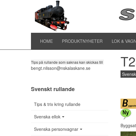
T2
Tipsa om rullande
HOME
PRODUKTNYHETER
LOK & VAG
T2
Tips på rullande som saknas kan skickas till
bengt.nilsson@nskalaskane.se
Svensk
Svenskt rullande
Tips & trix kring rullande
Svenska ellok
Byggsat
Svenska personvagnar