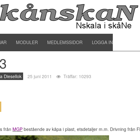
3
NAR
MODULER
MEDLEMSSIDOR
LOGGA IN
3
a Diesellok
25 juni 2011
Träffar: 10293
s från
MGP
bestående av kåpa i plast, etsdetaljer m.m. Drivning från 