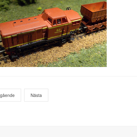
egående
Nästa