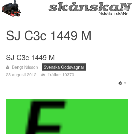
SJ C3c 1449 M
SJ C3c 1449 M
Bengt Nilsson
Svenska Godsvagnar
23 augusti 2012
Träffar: 10370