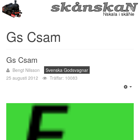
Gs Csam
Gs Csam
Bengt Nilsson
Svenska Godsvagnar
25 augusti 2012
Träffar: 10083