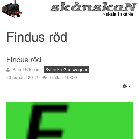
Findus röd
Findus röd
Bengt Nilsson
Svenska Godsvagnar
23 augusti 2012
Träffar: 10320