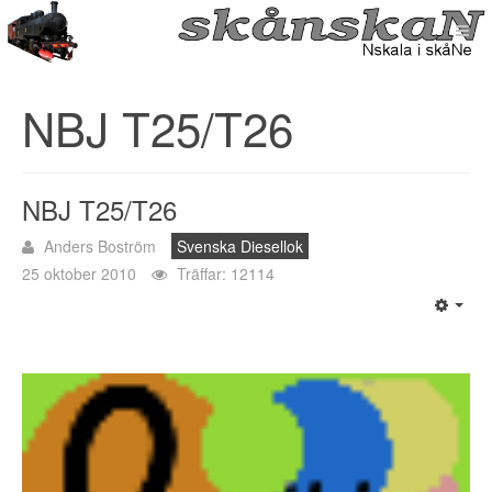
NBJ T25/T26
NBJ T25/T26
Anders Boström
Svenska Diesellok
25 oktober 2010
Träffar: 12114