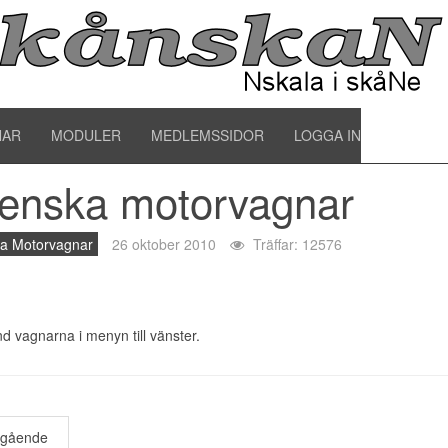
enska motorvagnar
NAR
MODULER
MEDLEMSSIDOR
LOGGA IN
enska motorvagnar
a Motorvagnar
26 oktober 2010
Träffar: 12576
nd vagnarna i menyn till vänster.
egående