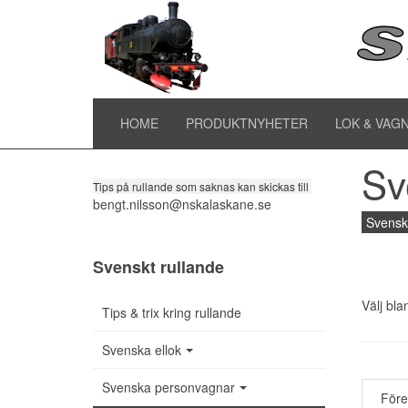
Sv
Tipsa om rullande
HOME
PRODUKTNYHETER
LOK & VAG
Sv
Tips på rullande som saknas kan skickas till
bengt.nilsson@nskalaskane.se
Svensk
Svenskt rullande
Välj bla
Tips & trix kring rullande
Svenska ellok
Svenska personvagnar
För