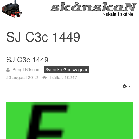
SJ C3c 1449
SJ C3c 1449
Bengt Nilsson
Svenska Godsvagnar
23 augusti 2012
Träffar: 10247